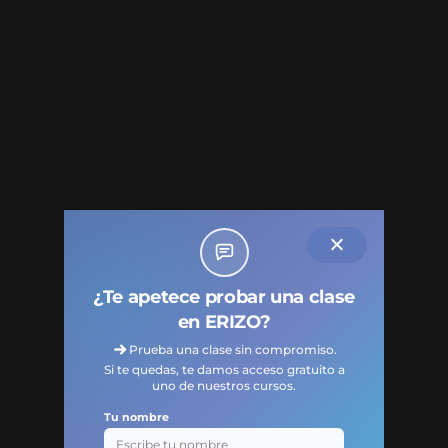
¿Te apetece probar una clase
en ERIZO?
Prueba una clase sin compromiso.
Si te quedas, te damos acceso gratuito a
uno de nuestros cursos.
Tu nombre