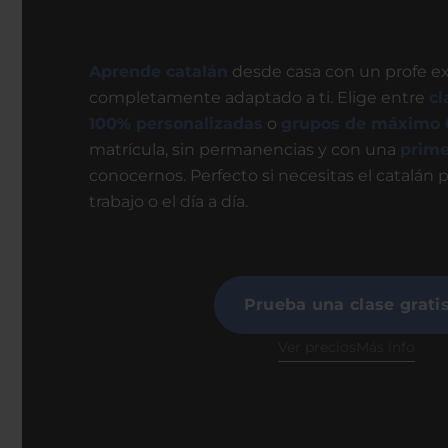
Primera clase gratis
Aprende catalán
desde casa con un profe ex
completamente adaptado a ti. Elige entre
cl
100% personalizadas
o
grupos de máximo 
matrícula, sin permanencias y con una
prime
conocernos. Perfecto si necesitas el catalán 
trabajo o el día a día.
Prueba una clase grati
Ver precios
Más info