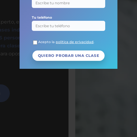
Tu teléfono
perto, en directo y
ases individuales
6 personas
. Sin
Acepto la
política de privacidad
.
ra clase gratis
para
para oposiciones,
s