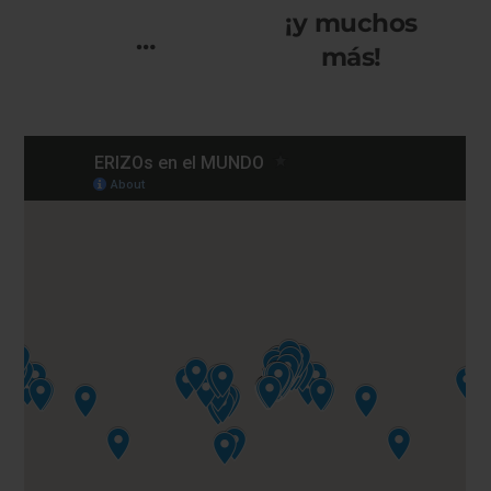
¡y muchos
…
más!