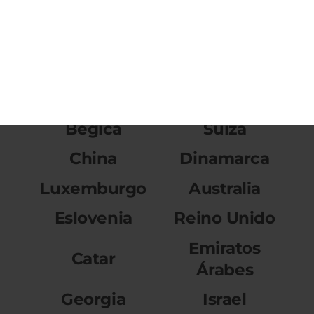
Rep.
Chile
Dominicana
Italia
Hungria
Países Bajos
Alemania
Bégica
Suiza
China
Dinamarca
Luxemburgo
Australia
Eslovenia
Reino Unido
Emiratos
Catar
Árabes
Georgia
Israel