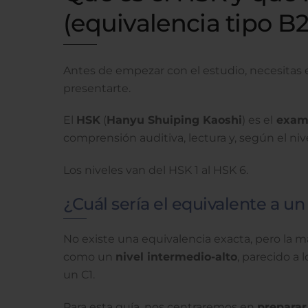
(equivalencia tipo B2
Antes de empezar con el estudio, necesitas
presentarte.
El
HSK
(
Hanyu Shuiping Kaoshi
) es el
exame
comprensión auditiva, lectura y, según el nivel
Los niveles van del HSK 1 al HSK 6.
¿Cuál sería el equivalente a un
No existe una equivalencia exacta, pero la m
como un
nivel intermedio-alto
, parecido a 
un C1.
Para esta guía, nos centraremos en
preparar