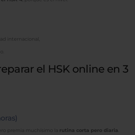
dad internacional,
o.
parar el HSK online en 3
horas)
 pero premia muchísimo la
rutina corta pero diaria
.