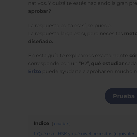
nativos. Y quizá te estés haciendo la gran p
aprobar?
La respuesta corta es: sí, se puede.
La respuesta larga es: sí, pero necesitas
meto
diseñado.
En esta guía te explicamos exactamente
có
corresponde con un “B2”,
qué estudiar
cada
Erizo
puede ayudarte a aprobar en mucho m
Prueba 
Índice
ocultar
1
Qué es el HSK y qué nivel necesitas (equivalenc