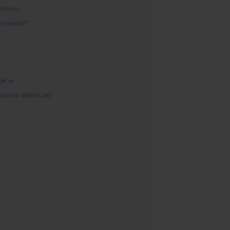
 chino
3 meses?
SK 4
ulario esencial
r