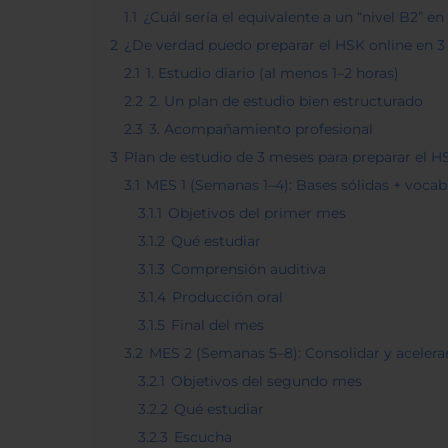
1.1
¿Cuál sería el equivalente a un “nivel B2” en
2
¿De verdad puedo preparar el HSK online en 
2.1
1. Estudio diario (al menos 1–2 horas)
2.2
2. Un plan de estudio bien estructurado
2.3
3. Acompañamiento profesional
3
Plan de estudio de 3 meses para preparar el H
3.1
MES 1 (Semanas 1–4): Bases sólidas + vocab
3.1.1
Objetivos del primer mes
3.1.2
Qué estudiar
3.1.3
Comprensión auditiva
3.1.4
Producción oral
3.1.5
Final del mes
3.2
MES 2 (Semanas 5–8): Consolidar y acelera
3.2.1
Objetivos del segundo mes
3.2.2
Qué estudiar
3.2.3
Escucha