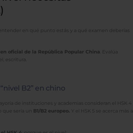
)
 entender en qué punto estás y a qué examen deberías
n oficial de la República Popular China
. Evalúa
, escritura.
 “nivel B2” en chino
ayoría de instituciones y academias consideran el HSK 4
lo que sería un
B1/B2 europeo.
Y el HSK 5 se acerca más a
 el HSK 4
, porque es el nivel: