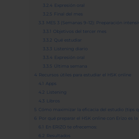
3.2.4
Expresión oral
3.2.5
Final del mes
3.3
MES 3 (Semanas 9–12): Preparación intensi
3.3.1
Objetivos del tercer mes
3.3.2
Qué estudiar
3.3.3
Listening diario
3.3.4
Expresión oral
3.3.5
Última semana
4
Recursos útiles para estudiar el HSK online
4.1
Apps
4.2
Listening
4.3
Libros
5
Cómo maximizar la eficacia del estudio (tips 
6
Por qué preparar el HSK online con Erizo es l
6.1
En ERIZO te ofrecemos:
6.2
Resultados