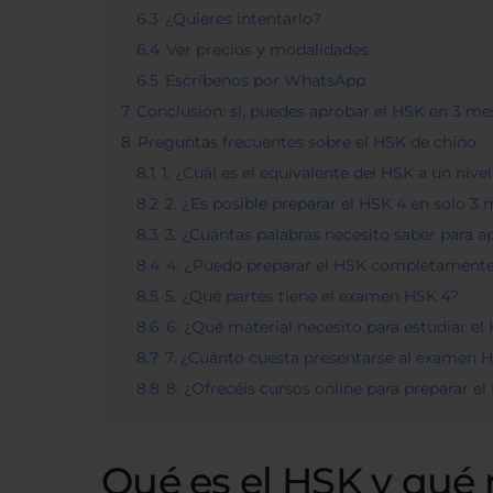
6.3
¿Quieres intentarlo?
6.4
Ver precios y modalidades
6.5
Escríbenos por WhatsApp
7
Conclusión: sí, puedes aprobar el HSK en 3 m
8
Preguntas frecuentes sobre el HSK de chino
8.1
1. ¿Cuál es el equivalente del HSK a un niv
8.2
2. ¿Es posible preparar el HSK 4 en solo 3
8.3
3. ¿Cuántas palabras necesito saber para a
8.4
4. ¿Puedo preparar el HSK completamente
8.5
5. ¿Qué partes tiene el examen HSK 4?
8.6
6. ¿Qué material necesito para estudiar el
8.7
7. ¿Cuánto cuesta presentarse al examen 
8.8
8. ¿Ofrecéis cursos online para preparar 
Qué es el HSK y qué 