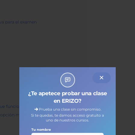
va para el examen
¿Te apetece probar una clase
en ERIZO?
que funcionan)
Prueba una clase sin compromiso.
a opción más rápida
Si te quedas, te damos acceso gratuito a
uno de nuestros cursos.
Tu nombre