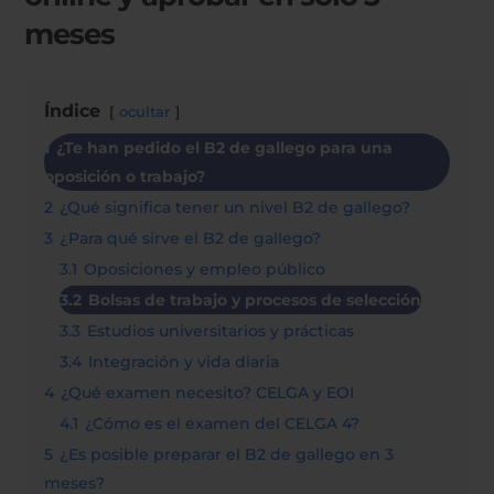
meses
Índice
ocultar
1
¿Te han pedido el B2 de gallego para una
oposición o trabajo?
2
¿Qué significa tener un nivel B2 de gallego?
3
¿Para qué sirve el B2 de gallego?
3.1
Oposiciones y empleo público
3.2
Bolsas de trabajo y procesos de selección
3.3
Estudios universitarios y prácticas
3.4
Integración y vida diaria
4
¿Qué examen necesito? CELGA y EOI
4.1
¿Cómo es el examen del CELGA 4?
5
¿Es posible preparar el B2 de gallego en 3
meses?