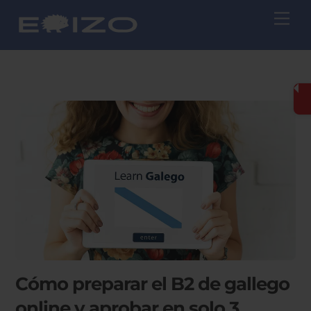
Skip
Me
to
content
Cómo preparar el B2 de gallego
online y aprobar en solo 3