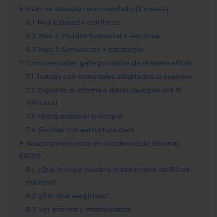
6
Plan de estudio recomendado (3 meses)
6.1
Mes 1: Bases + confianza
6.2
Mes 2: Fluidez funcional + escritura
6.3
Mes 3: Simulacros + estrategia
7
Cómo estudiar gallego online de manera eficaz
7.1
Trabaja con materiales adaptados al examen
7.2
Exponte al idioma a diario (aunque sea 15
minutos)
7.3
Habla desde el principio
7.4
Escribe con estructura clara
8
Nuestra propuesta en Academia de Idiomas
ERIZO
8.1
¿Qué incluye nuestro curso online de B2 de
euskera?
8.2
¿Por qué elegirnos?
8.3
Ver precios y modalidades