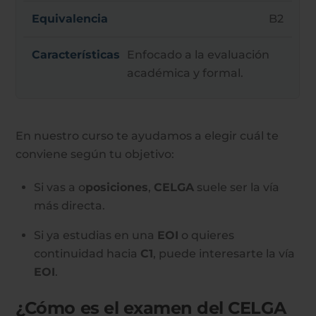
B2
Enfocado a la evaluación
académica y formal.
En nuestro curso te ayudamos a elegir cuál te
conviene según tu objetivo:
Si vas a o
posiciones
,
CELGA
suele ser la vía
más directa.
Si ya estudias en una
EOI
o quieres
continuidad hacia
C1
, puede interesarte la vía
EOI
.
¿Cómo es el examen del CELGA