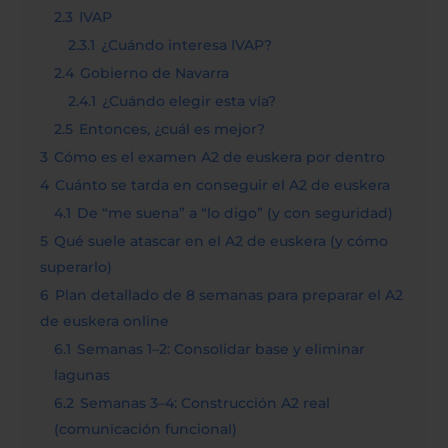
2.3
IVAP
2.3.1
¿Cuándo interesa IVAP?
2.4
Gobierno de Navarra
2.4.1
¿Cuándo elegir esta vía?
2.5
Entonces, ¿cuál es mejor?
3
Cómo es el examen A2 de euskera por dentro
4
Cuánto se tarda en conseguir el A2 de euskera
4.1
De “me suena” a “lo digo” (y con seguridad)
5
Qué suele atascar en el A2 de euskera (y cómo
superarlo)
6
Plan detallado de 8 semanas para preparar el A2
de euskera online
6.1
Semanas 1–2: Consolidar base y eliminar
lagunas
6.2
Semanas 3–4: Construcción A2 real
(comunicación funcional)