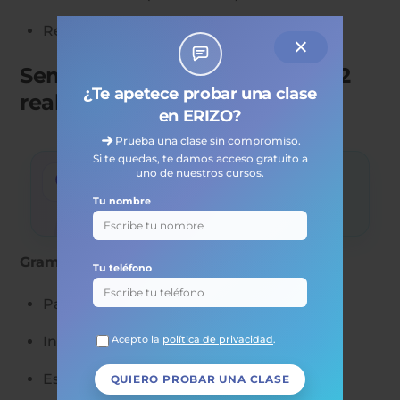
Repetición 2–3 veces con objetivo claro.
Semanas 3–4: Construcción A2
¿Te apetece probar una clase
real (comunicación funcional)
en ERIZO?
Prueba una clase sin compromiso.
Si te quedas, te damos acceso gratuito a
uno de nuestros cursos.
Objetivo
Empezar a usar el idioma con intención
Tu nombre
práctica.
Gramática clave
Tu teléfono
Pasado básico (formas más frecuentes).
Introducción a conectores simples.
Acepto la
política de privacidad
.
Estructuras de necesidad y posibilidad.