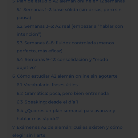
5
Plan de estudio A2 alemán online en 12 semanas
5.1
Semanas 1–2: base sólida (sin prisas, pero sin
pausa)
5.2
Semanas 3–5: A2 real (empezar a “hablar con
intención”)
5.3
Semanas 6–8: fluidez controlada (menos
perfecto, más eficaz)
5.4
Semanas 9–12: consolidación y “modo
objetivo”
6
Cómo estudiar A2 alemán online sin agotarte
6.1
Vocabulario: frases útiles
6.2
Gramática: poca, pero bien entrenada
6.3
Speaking: desde el día 1
6.4
¿Quieres un plan semanal para avanzar y
hablar más rápido?
7
Exámenes A2 de alemán: cuáles existen y cómo
elegir sin liarte