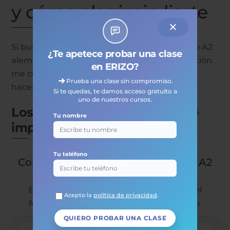
y cómo elegir sin liarte
Si buscas “
examen A2 alemán
” o “certificado A2
¿Te apetece probar una clase
alemán”, la pregunta real suele ser: ¿qué opción
en ERIZO?
me conviene y qué tengo que entrenar? Sin
Prueba una clase sin compromiso.
hacerlo largo, esto es lo esencial.
Si te quedas, te damos acceso gratuito a
uno de nuestros cursos.
Los más habituales (y por qué
Tu nombre
importa saberlo)
Tu teléfono
Comparativa rápida de certificados A2
de alemán
Elige con cabeza: mira dónde te examinas, el
Acepto la
política de privacidad
.
formato y lo que más encaja con tu objetivo.