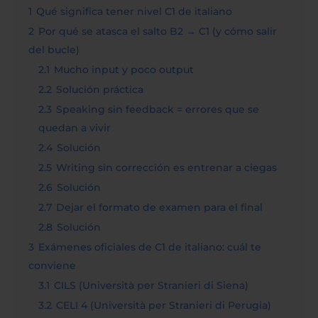
1
Qué significa tener nivel C1 de italiano
2
Por qué se atasca el salto B2 → C1 (y cómo salir
del bucle)
2.1
Mucho input y poco output
2.2
Solución práctica
2.3
Speaking sin feedback = errores que se
quedan a vivir
2.4
Solución
2.5
Writing sin corrección es entrenar a ciegas
2.6
Solución
2.7
Dejar el formato de examen para el final
2.8
Solución
3
Exámenes oficiales de C1 de italiano: cuál te
conviene
3.1
CILS (Università per Stranieri di Siena)
3.2
CELI 4 (Università per Stranieri di Perugia)