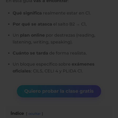
En esta guía
vas a encontrar
:
Qué significa
realmente estar en C1.
Por qué se atasca
el salto B2 → C1,
Un
plan online
por destrezas (reading,
listening, writing, speaking).
Cuánto se tarda
de forma realista.
Un bloque específico sobre
exámenes
oficiales
: CILS, CELI 4 y PLIDA C1.
Quiero probar la clase gratis
Índice
ocultar