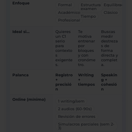
Enfoque
Formal
Estructura
Equilibrado
examen
Académico
Clásico
Tiempo
Profesional
Ideal si…
Quieres
Te
Buscas
un C1
motiva
medir
serio
entrenar
destreza
para
por
s de
contexto
bloques
forma
s
y con
directa y
exigente
cronóme
complet
s.
tro.
a.
Palanca
Registro
Writing
Speakin
+
+
g +
precisió
tiempos
cohesió
n
n
Online (mínimo)
1 writing/sem
2 audios (60-90s)
Revisión de errores
Simulacros parciales (sem 2-
3)