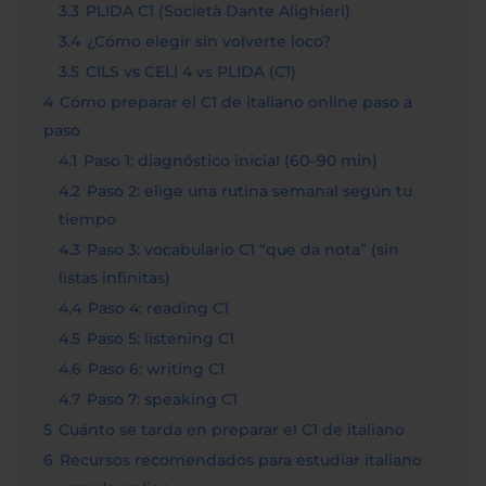
3.3
PLIDA C1 (Società Dante Alighieri)
3.4
¿Cómo elegir sin volverte loco?
3.5
CILS vs CELI 4 vs PLIDA (C1)
4
Cómo preparar el C1 de italiano online paso a
paso
4.1
Paso 1: diagnóstico inicial (60–90 min)
4.2
Paso 2: elige una rutina semanal según tu
tiempo
4.3
Paso 3: vocabulario C1 “que da nota” (sin
listas infinitas)
4.4
Paso 4: reading C1
4.5
Paso 5: listening C1
4.6
Paso 6: writing C1
4.7
Paso 7: speaking C1
5
Cuánto se tarda en preparar el C1 de italiano
6
Recursos recomendados para estudiar italiano