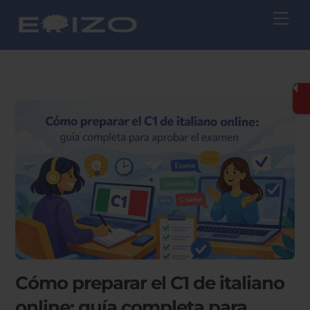
Skip
Me
to
content
Cómo preparar el C1 de italiano
online: guía completa para