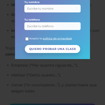
Tu nombre
Monólogo 2 min
(inicio → 2 ideas → cierre).
Opinión con matiz
(a favor/en contra +
Tu teléfono
ejemplo).
Interacción
(preguntar, matizar, discrepar con
educación).
Acepto la
política de privacidad
.
Truco rápido de 10 días: prepara
12–15 “frases
comodín buenas”
para:
Empezar (“Per quanto riguarda…”).
Matizar (“Detto questo…”).
Cerrar (“In conclusione…”), y úsalas hasta que
salgan solas.