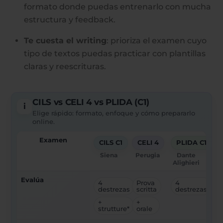
formato donde puedas entrenarlo con mucha
estructura y feedback.
Te cuesta el writing
: prioriza el examen cuyo
tipo de textos puedas practicar con plantillas
claras y reescrituras.
CILS vs CELI 4 vs PLIDA (C1)
i
Elige rápido: formato, enfoque y cómo prepararlo
online.
Examen
CILS C1
CELI 4
PLIDA C1
Siena
Perugia
Dante
Alighieri
Evalúa
4
Prova
4
destrezas
scritta
destrezas
+
+
strutture*
orale