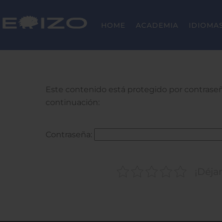
Skip
to
HOME
ACADEMIA
IDIOMA
content
Este contenido está protegido por contraseña
continuación:
Contraseña:
¡Déjan