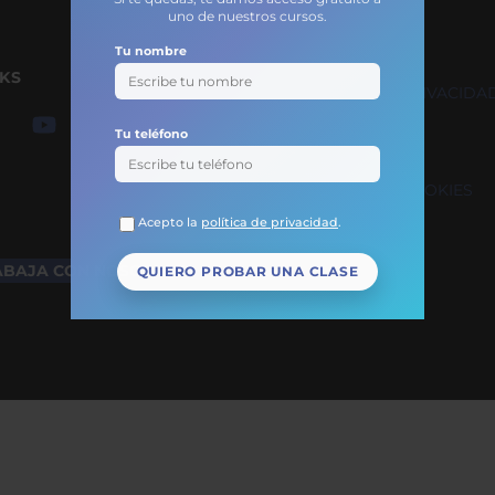
uno de nuestros cursos.
Tu nombre
NKS
Back
POLÍTICA DE PRIVACIDA
To
Tu teléfono
Top
AVISO LEGAL
POLÍTICA DE COOKIES
Acepto la
política de privacidad
.
ABAJA CON NOSOTROS