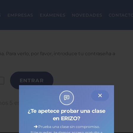
S
EMPRESAS
EXÁMENES
NOVEDADES
CONTACT
. Para verlo, por favor, introduce tu contraseña a
os 5 estrellas si te ha gustado! 😀
¿Te apetece probar una clase
en ERIZO?
Prueba una clase sin compromiso.
Si te quedas, te damos acceso gratuito a