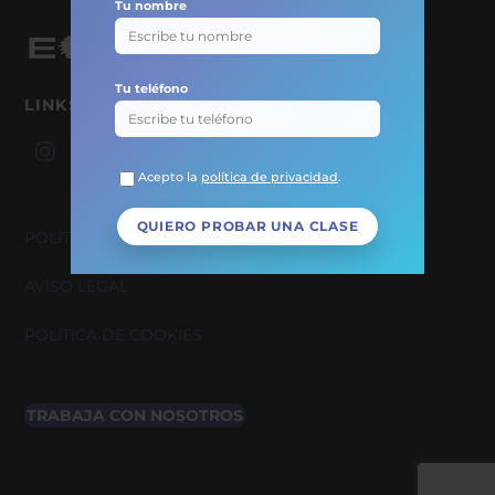
Tu nombre
Back
To
Tu teléfono
Top
LINKS
Acepto la
política de privacidad
.
POLÍTICA DE PRIVACIDAD
AVISO LEGAL
POLÍTICA DE COOKIES
TRABAJA CON NOSOTROS