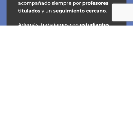
acompañado siempre por
profesores
titulados
y un
seguimiento cercano
.
Además, trabajamos con
estudiantes
de pueblos más pequeños de la
provincia
, ajustando horarios y
objetivos para que aprender un idioma
sea accesible, práctico y motivador
vivas donde vivas.
¿Hay un idioma que