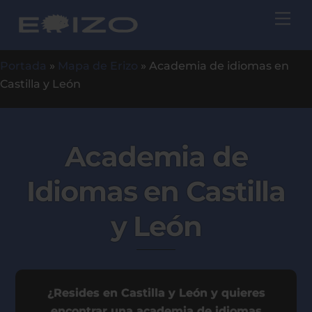
Skip
Me
to
content
Portada
»
Mapa de Erizo
»
Academia de idiomas en
Castilla y León
Academia de
Idiomas en Castilla
y León
¿Resides en Castilla y León y quieres
encontrar una academia de idiomas