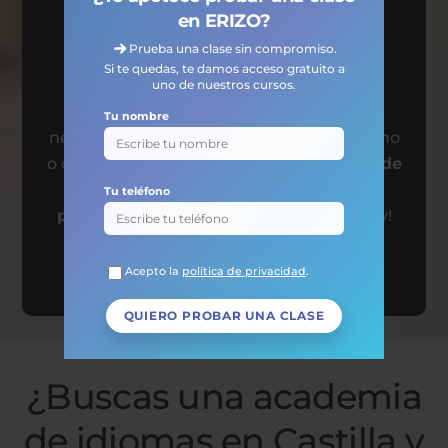
en ERIZO?
empresas
Prueba una clase sin compromiso.
Si te quedas, te damos acceso gratuito a
uno de nuestros cursos.
¿Tus clientes son internacionales? Si
Tu nombre
necesitas que tu equipo hable inglés, chino
o cualquier otro idioma, tenemos
cursos de
idiomas para empresas online y
Tu teléfono
presencial
. ¡Haz click aquí y empieza hoy!
Saber más
Acepto la
política de privacidad
.
¿Buscas una academia
de idiomas en Castilla y