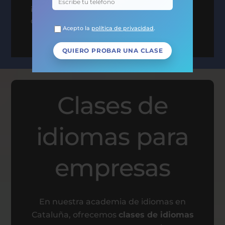
¡Anímate a probar sin compromiso y
comienza hoy mismo!
Acepto la
política de privacidad
.
Clases de
idiomas para
empresas
En nuestra academia de idiomas en
Cataluña, ofrecemos
clases de idiomas