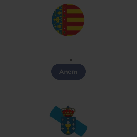
Valenciano
Clases de Valenciano en Cataluña
Anem