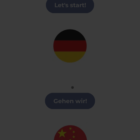
Let's start!
Alemán
Clases alemán en Cataluña
Gehen wir!