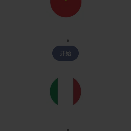
Chino
Clases chino en Cataluña
开始
Italiano