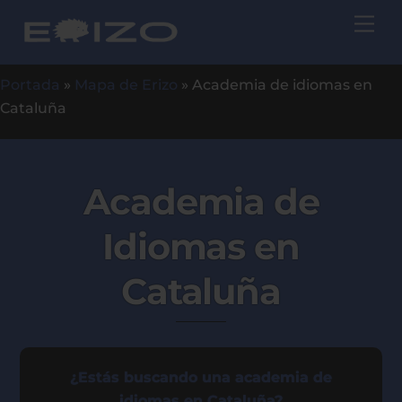
Skip
Me
to
content
Portada
»
Mapa de Erizo
»
Academia de idiomas en
Cataluña
Academia de
Idiomas en
Cataluña
¿Estás buscando una academia de
idiomas en Cataluña?