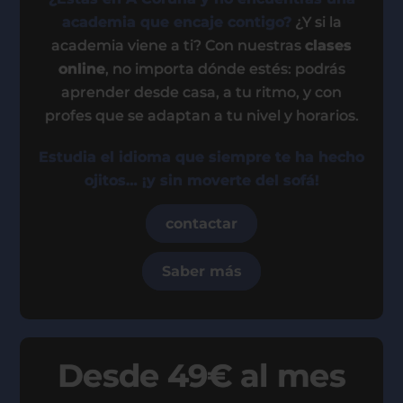
academia que encaje contigo?
¿Y si la
academia viene a ti? Con nuestras
clases
online
, no importa dónde estés: podrás
aprender desde casa, a tu ritmo, y con
profes que se adaptan a tu nivel y horarios.
Estudia el idioma que siempre te ha hecho
ojitos… ¡y sin moverte del sofá!
contactar
Saber más
Desde 49€ al mes