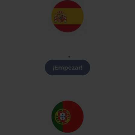
Español
Clases de Español en A Coruña
¡Empezar!