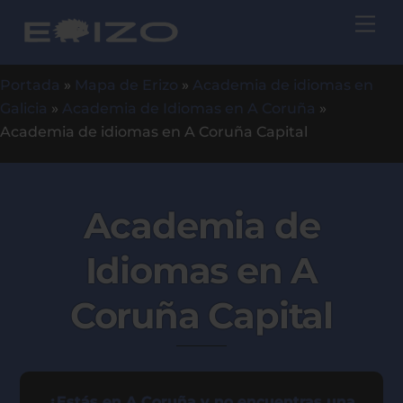
Skip
Me
to
content
Portada
»
Mapa de Erizo
»
Academia de idiomas en
Galicia
»
Academia de Idiomas en A Coruña
»
Academia de idiomas en A Coruña Capital
Academia de
Idiomas en A
Coruña Capital
¿Estás en A Coruña y no encuentras una