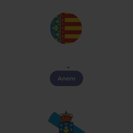
Valenciano
Clases de Valenciano en A Coruña
Anem