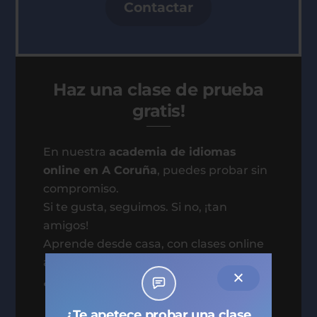
Contactar
Haz una clase de prueba
gratis!
En nuestra
academia de idiomas
online en A Coruña
, puedes probar sin
compromiso.
Si te gusta, seguimos. Si no, ¡tan
amigos!
Aprende desde casa, con clases online
a tu medida.
¿Nos lanzamos?
¿Te apetece probar una clase