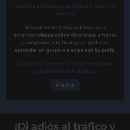
¡Domina el idioma que elijas sin vaciar el
bolsillo!
Te traemos un enfoque fresco para
aprender:
clases online
dinámicas, amenas
y adaptadas a ti. Tú eliges si prefieres
aprender
en grupo o a solas con tu profe
.
¿Listo para lanzarte a hablar ese idioma
que siempre has querido?
Precios
¡Di adiós al tráfico y