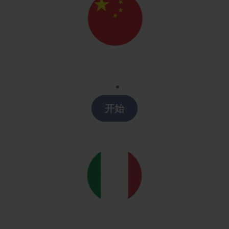
Chino
Clases chino en A Coruña
开始