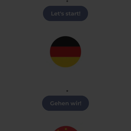
Clases de Inglés en A Coruña
Let's start!
Alemán
Clases alemán en A Coruña
Gehen wir!