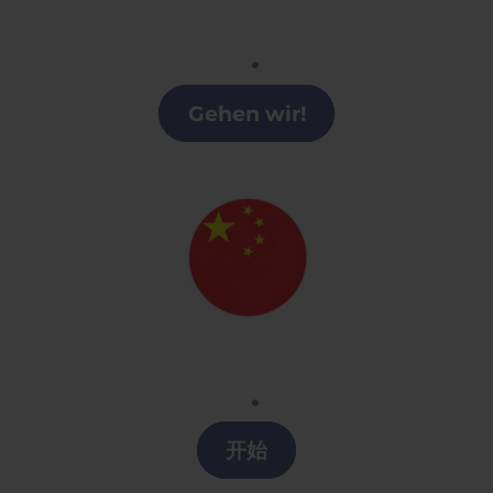
Alemán
Clases alemán en Lugo
Gehen wir!
Chino
Clases chino en Lugo
开始