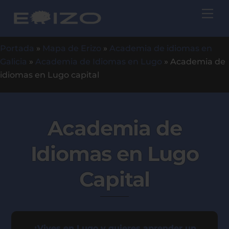
Skip
Me
to
content
Portada
»
Mapa de Erizo
»
Academia de idiomas en
Galicia
»
Academia de Idiomas en Lugo
»
Academia de
idiomas en Lugo capital
Academia de
Idiomas en Lugo
Capital
¿Vives en Lugo y quieres aprender un