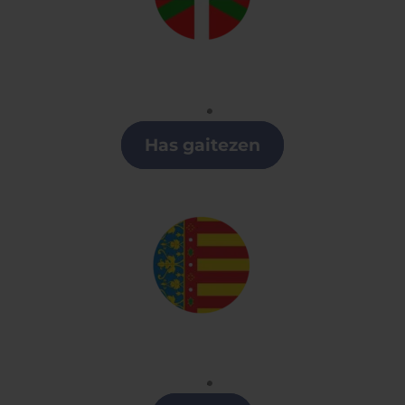
Euskera
Clases de Euskera en Lugo
Has gaitezen
Valenciano
Clases de Valenciano en Lugo