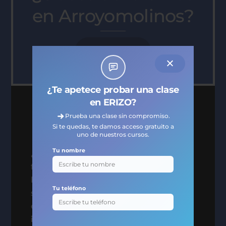
en Arroyomolinos?
Contactar
¿Te apetece probar una clase
en ERIZO?
Aprende idiomas desde
Prueba una clase sin compromiso.
cualquier lugar
Si te quedas, te damos acceso gratuito a
uno de nuestros cursos.
Tu nombre
¿Te imaginas aprendiendo inglés,
francés o alemán desde cualquier
lugar, sin interrumpir tus clases, incluso
Tu teléfono
si tienes un viaje próximo? Si estás aquí,
es porque buscas una
academia de
idiomas en Arroyomolinos
.