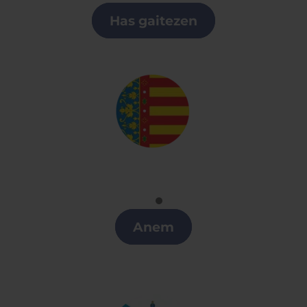
Clases de Euskera en Arroyomolinos
Has gaitezen
Valenciano
Clases de Valenciano en Arroyomolinos
Anem