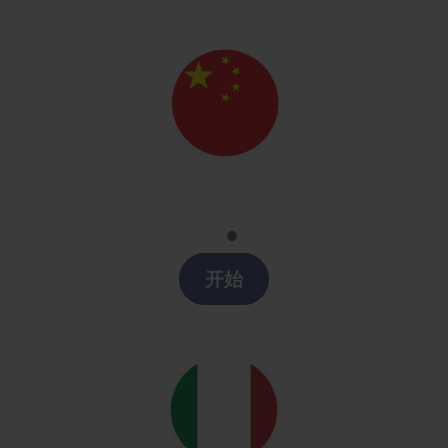
Chino
Clases chino en Arroyomolinos
开始