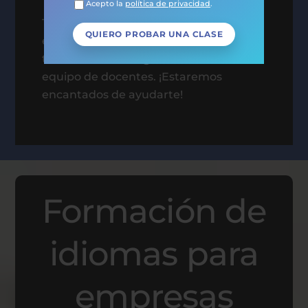
Acepto la
política de privacidad
.
Te invitamos a probar con nosotros, ¡la
experiencia te sorprenderá! Desarrolla
tus habilidades lingüísticas con nuestro
equipo de docentes. ¡Estaremos
encantados de ayudarte!
Formación de
idiomas para
empresas