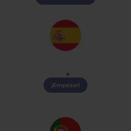
Español
Clases de Español en Arroyomolinos
¡Empezar!