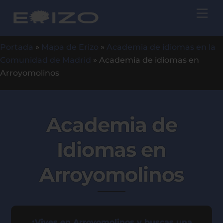
Skip
Me
to
content
Portada
»
Mapa de Erizo
»
Academia de idiomas en la
Comunidad de Madrid
»
Academia de idiomas en
Arroyomolinos
Academia de
Idiomas en
Arroyomolinos
¿Vives en Arroyomolinos y buscas una