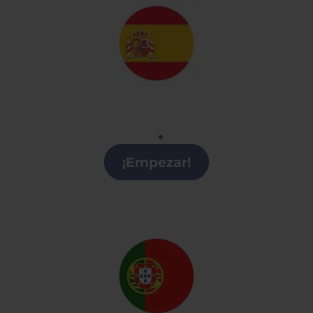
Español
Clases de Español en Collado Villalba
¡Empezar!