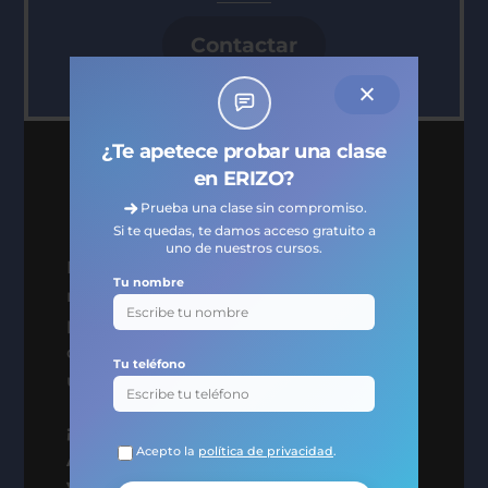
Contactar
¿Te apetece probar una clase
Mejora tu Currículum con
en ERIZO?
los idiomas
Prueba una clase sin compromiso.
Si te quedas, te damos acceso gratuito a
uno de nuestros cursos.
Hablar varios idiomas es clave en el
Tu nombre
mundo actual. Las empresas buscan
profesionales capaces de comunicarse
con clientes internacionales, y dominar
Tu teléfono
un idioma enriquecerá tu currículum.
¡Comienza tu viaje de aprendizaje en
Acepto la
política de privacidad
.
Academia de Idiomas Erizo en Collado