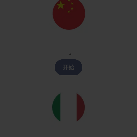
Chino
Clases chino en Collado Villalba
开始