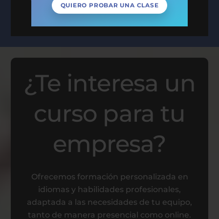
Villalba y mejora tu futuro!
¿Te interesa un
curso para tu
empresa?
Ofrecemos formación personalizada en
idiomas y habilidades profesionales,
adaptada a las necesidades de tu equipo,
tanto de manera presencial como online.