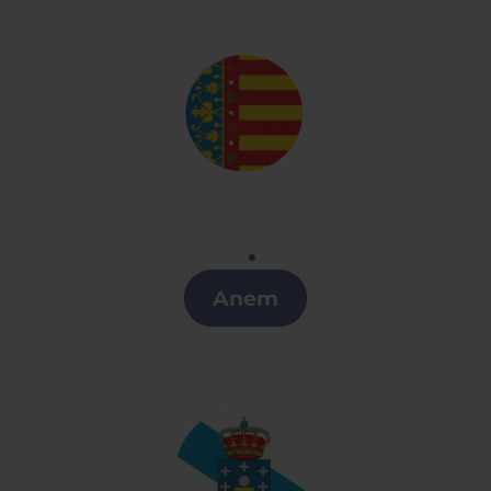
Valenciano
Clases de Valenciano en Collado Villalba
Anem