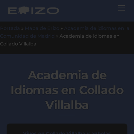
Skip
Me
to
content
Portada
»
Mapa de Erizo
»
Academia de idiomas en la
Comunidad de Madrid
»
Academia de idiomas en
Collado Villalba
Academia de
Idiomas en Collado
Villalba
Vives en Collado Villalba y anhelas