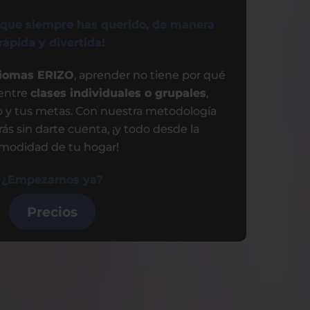
 que siempre has querido, de manera
rápida y divertida!
diomas ERIZO
, aprender no tiene por qué
 entre
clases individuales o grupales
,
o y tus metas. Con nuestra metodología
ás sin darte cuenta, ¡y todo desde la
modidad de tu hogar!
¿Empezamos ya?
Precios