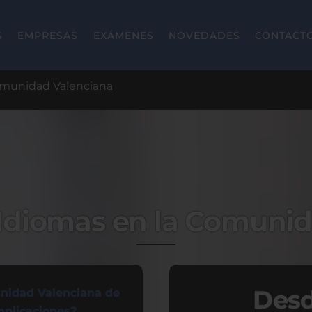
S
EMPRESAS
EXÁMENES
NOVEDADES
CONTACT
omunidad Valenciana
Idiomas en la Comunid
Desd
nidad Valenciana de
mplicaciones?