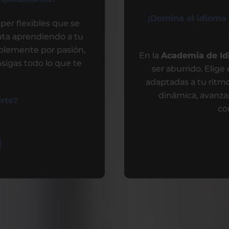
¡Domina el idioma
per flexibles que se
fruta aprendiendo a tu
implemente por pasión,
En la
Academia de I
sigas todo lo que te
ser aburrido. Elige
adaptadas a tu ritm
dinámica, avanzar
rte?
co