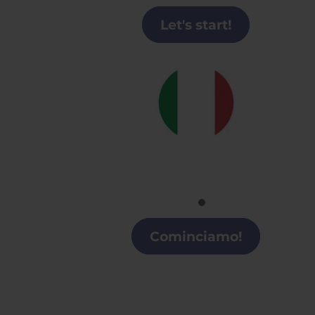
Valenciana
Let's start!
Italiano
Clases de italiano en la Comunidad
Valenciana
Cominciamo!