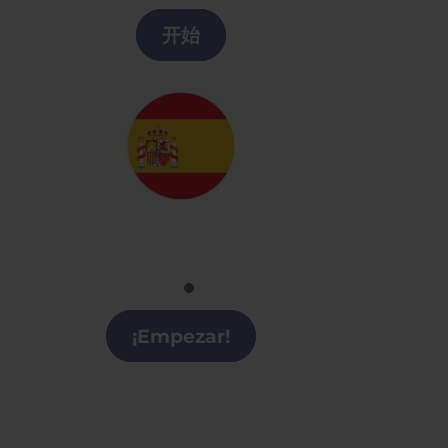
Valenciana
开始
Español
Clases de Español en la Comunidad
Valenciana
¡Empezar!