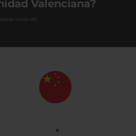
nidad Valenciana?
ras vivido allí.
Chino
Clases chino en la Comunidad