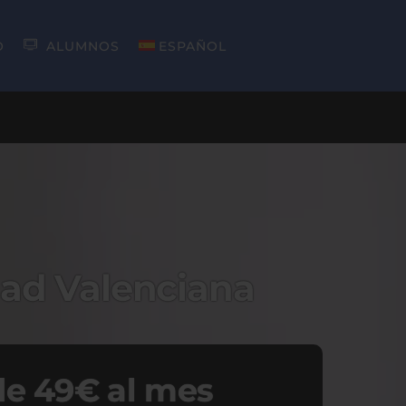
O
ALUMNOS
ESPAÑOL
ad Valenciana
e 49€ al mes