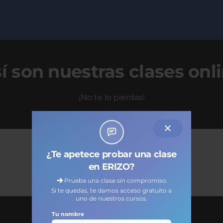
í son nuestras clases onl
¡No te lo pierdas!
¿Te apetece probar una clase
en ERIZO?
Prueba una clase sin compromiso.
Si te quedas, te damos acceso gratuito a
uno de nuestros cursos.
Tu nombre