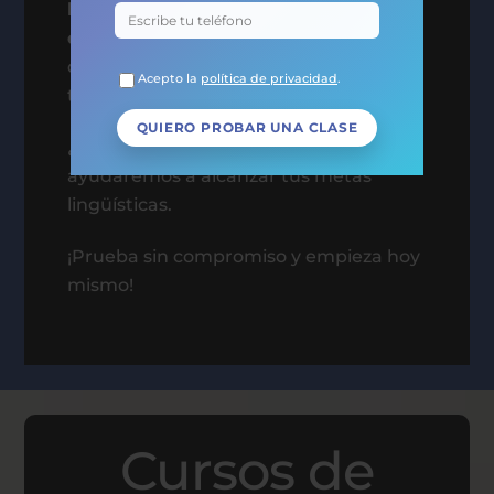
la Región de Murcia
, te ofrecemos una
clase de prueba gratuita
para que
descubras nuestra metodología. Y si no
Acepto la
política de privacidad
.
te convence, ¡no pagas nada!
¿Te ha gustado? ¡Genial! Desde allí, te
ayudaremos a alcanzar tus metas
lingüísticas.
¡Prueba sin compromiso y empieza hoy
mismo!
Cursos de