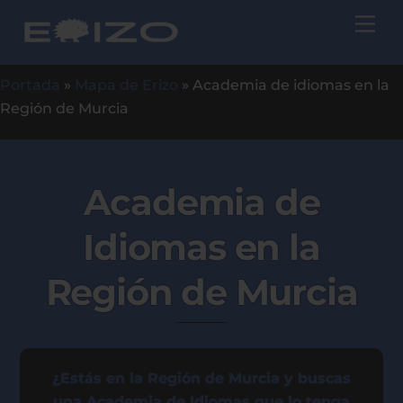
Skip
Me
to
content
Portada
»
Mapa de Erizo
»
Academia de idiomas en la
Región de Murcia
Academia de
Idiomas en la
Región de Murcia
¿Estás en la Región de Murcia y buscas
una Academia de Idiomas que lo tenga