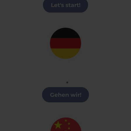
Let's start!
Alemán
Clases alemán en Logroño
Gehen wir!