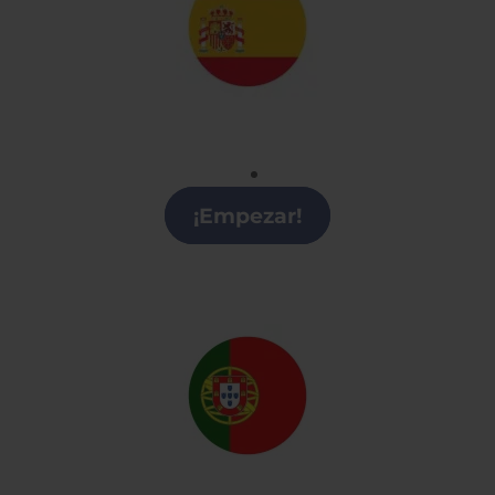
Español
Clases de Español en Logroño
¡Empezar!