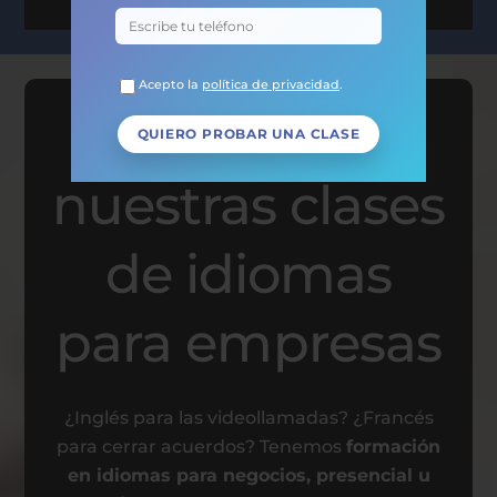
Acepto la
política de privacidad
.
Descubre
nuestras clases
de idiomas
para empresas
¿Inglés para las videollamadas? ¿Francés
para cerrar acuerdos? Tenemos
formación
en idiomas para negocios, presencial u