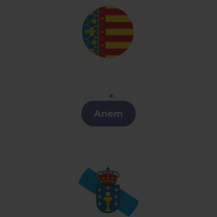
Valenciano
Clases de Valenciano en Logroño
Anem