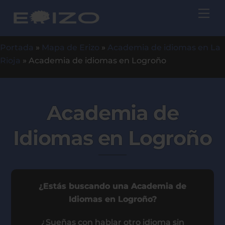
Skip
Me
to
content
Portada
»
Mapa de Erizo
»
Academia de idiomas en La
Rioja
»
Academia de idiomas en Logroño
Academia de
Idiomas en Logroño
¿Estás buscando una Academia de
Idiomas en Logroño?
¿Sueñas con hablar otro idioma sin