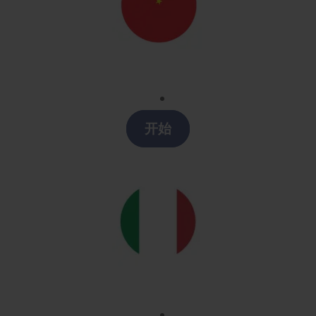
Chino
Clases chino en Logroño
开始
Italiano