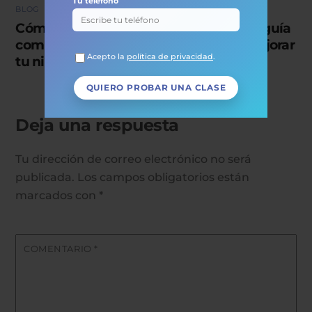
Tu teléfono
BLOG
Cómo preparar el B1 de catalán online: guía
completa para aprobar el examen y mejorar
Acepto la
política de privacidad
.
tu nivel
Deja una respuesta
Tu dirección de correo electrónico no será
publicada.
Los campos obligatorios están
marcados con
*
COMENTARIO
*