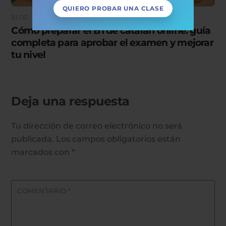
BLOG
Cómo preparar el B1 de catalán online: guía
completa para aprobar el examen y mejorar
tu nivel
Deja una respuesta
Tu dirección de correo electrónico no será
publicada.
Los campos obligatorios están
marcados con
*
COMENTARIO
*