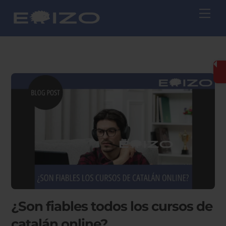
Skip
Me
to
content
¿Son fiables todos los cursos de
catalán online?