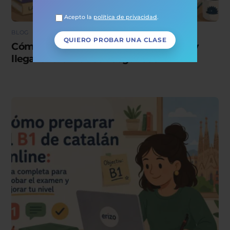
Acepto la
política de privacidad
.
BLOG
Cómo preparar el B1 de euskera online y
llegar al examen con seguridad