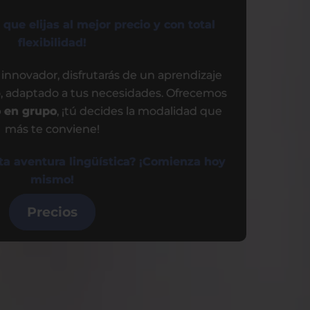
que elijas al mejor precio y con total
flexibilidad!
nnovador, disfrutarás de un aprendizaje
o, adaptado a tus necesidades. Ofrecemos
o en grupo
, ¡tú decides la modalidad que
más te conviene!
esta aventura lingüística? ¡Comienza hoy
mismo!
Precios