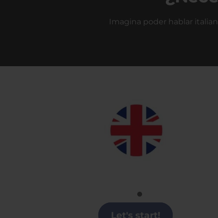
Imagina poder hablar italian
Inglés
Clases de Inglés en Alicante
Let's start!