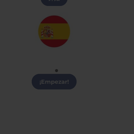
Español
Clases de Español en Alicante
¡Empezar!