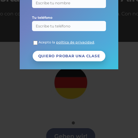
o con confianza antes de tu próximo viaje a Italia. Con 
Tu teléfono
Acepto la
política de privacidad
.
Alemán
Clases alemán en Alicante
Gehen wir!