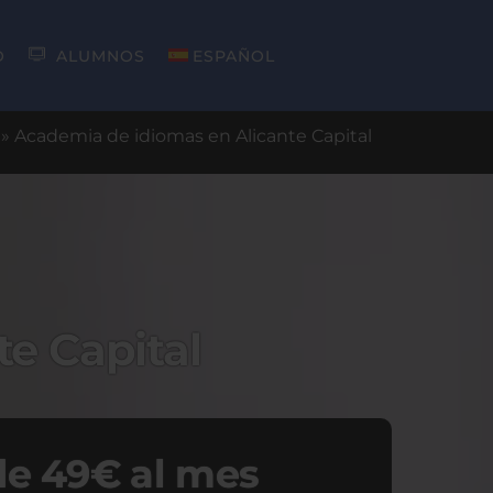
O
ALUMNOS
ESPAÑOL
»
Academia de idiomas en Alicante Capital
e Capital
e 49€ al mes