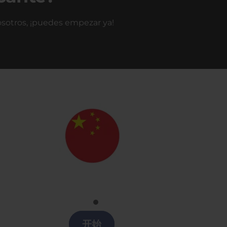
nosotros, ¡puedes empezar ya!
Chino
Clases chino en Alicante
开始