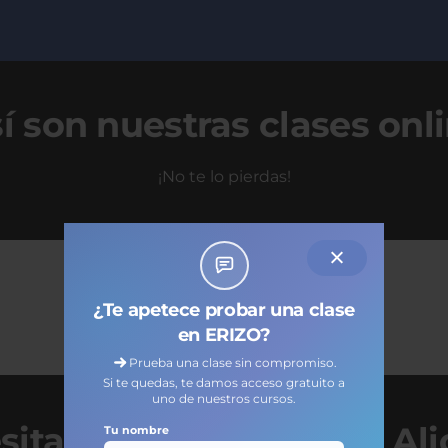
í son nuestras clases onl
¡No te lo pierdas!
¿Te apetece probar una clase
en ERIZO?
Prueba una clase sin compromiso.
Si te quedas, te damos acceso gratuito a
uno de nuestros cursos.
itas un profesor/a en Al
Tu nombre