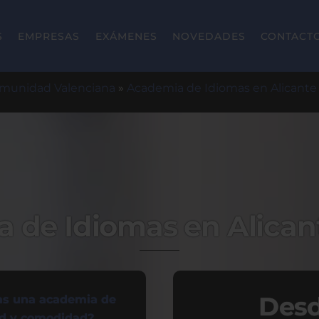
S
EMPRESAS
EXÁMENES
NOVEDADES
CONTACT
omunidad Valenciana
»
Academia de Idiomas en Alicante
 de Idiomas en Alicant
Desd
as una academia de
dad y comodidad?