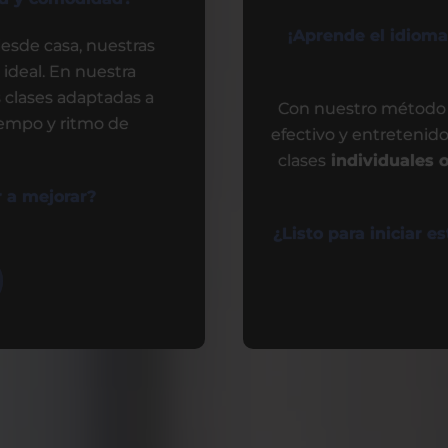
¡Aprende el idioma 
esde casa, nuestras
 ideal. En nuestra
 clases adaptadas a
Con nuestro método i
tiempo y ritmo de
efectivo y entretenid
clases
individuales 
 a mejorar?
¿Listo para iniciar 